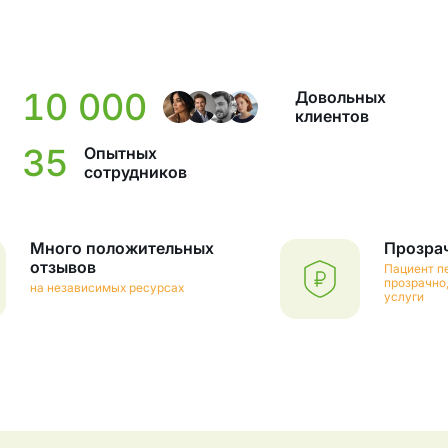
10 000
Довольных
клиентов
35
Опытных
сотрудников
Много положительных
Прозра
отзывов
Пациент п
прозрачно,
на независимых ресурсах
услуги