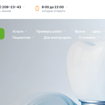
3) 209‒23‒43
8:00
до
22:00
ь звонок
сегодня
открыто
Услуги
Примеры работ
Врачи
Цены
Пациентам
Для иногородних
О клинике