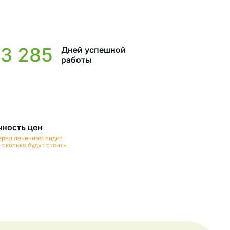
3 285
Дней успешной
работы
чность цен
еред лечением видит
 сколько будут стоить