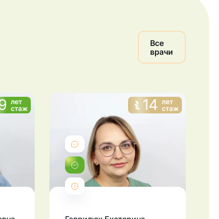
Все
врачи
9
14
лет
лет
стаж
стаж
Отзывы
Записаться
Подробнее